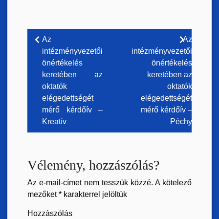
Bejegyzés
Az
Az
intézményvezetői
intézményvezetői
navigáció
önértékelés
önértékelés
keretében az
keretében az
oktatók
oktatók
elégedettségét
elégedettségét
mérő kérdőív –
mérő kérdőív –
Kreatív
Péchy
Vélemény, hozzászólás?
Az e-mail-címet nem tesszük közzé.
A kötelező
mezőket
*
karakterrel jelöltük
Hozzászólás