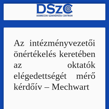
Ugrás
a
tartalomra
Az intézményvezetői
önértékelés keretében
az oktatók
elégedettségét mérő
kérdőív – Mechwart