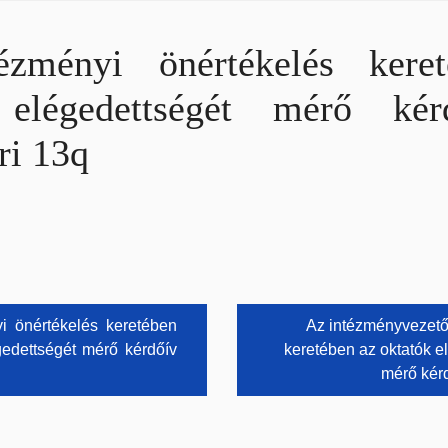
ézményi önértékelés kere
 elégedettségét mérő ké
ri 13q
s
i önértékelés keretében
Az intézményvezető
gedettségét mérő kérdőív
keretében az oktatók e
ó
mérő kér