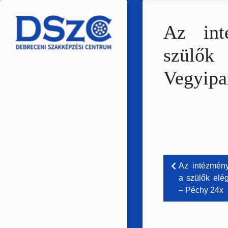
Ugrás
a
Az int
tartalomra
szülők
Vegyipa
Bejegyzé
Az intézmény
a szülők elé
navigáci
– Péchy 24x