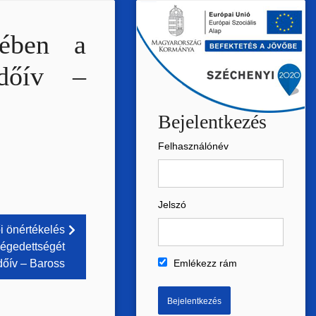
tében a
rdőív –
Bejelentkezés
Felhasználónév
Jelszó
i önértékelés
légedettségét
dőív – Baross
Emlékezz rám