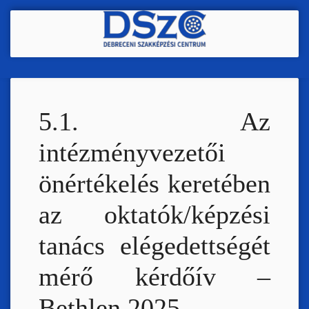
Ugrás
a
tartalomra
5.1. Az
intézményvezetői
önértékelés keretében
az oktatók/képzési
tanács elégedettségét
mérő kérdőív –
Bethlen 2025