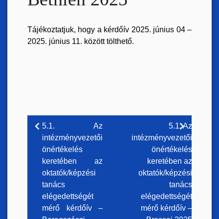
Tájékoztatjuk, hogy a kérdőív 2025. június 04 –
2025. június 11. között tölthető.
Bejegyzés
5.1. Az
5.1. Az
intézményvezetői
intézményvezetői
navigáció
önértékelés
önértékelés
keretében az
keretében az
oktatók/képzési
oktatók/képzési
tanács
tanács
elégedettségét
elégedettségét
mérő kérdőív –
mérő kérdőív –