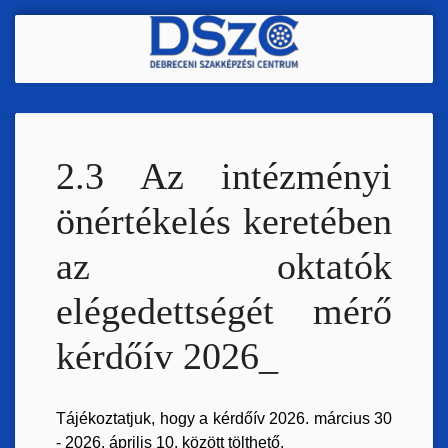
Ugrás
a
tartalomra
2.3 Az intézményi
önértékelés keretében
az oktatók
elégedettségét mérő
kérdőív 2026_
Tájékoztatjuk, hogy a kérdőív 2026. március 30
- 2026. április 10. között tölthető.