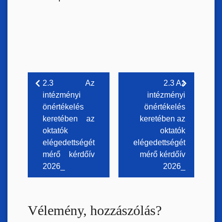
Bejegyzés
2.3 Az
2.3 Az
intézményi
intézményi
navigáció
önértékelés
önértékelés
keretében az
keretében az
oktatók
oktatók
elégedettségét
elégedettségét
mérő kérdőív
mérő kérdőív
2026_
2026_
Vélemény, hozzászólás?