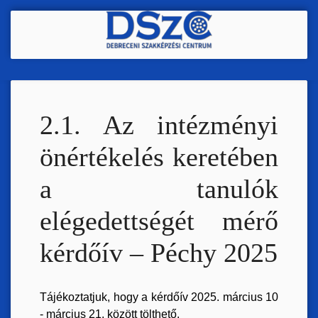
Ugrás
a
tartalomra
2.1. Az intézményi
önértékelés keretében
a tanulók
elégedettségét mérő
kérdőív – Péchy 2025
Tájékoztatjuk, hogy a kérdőív 2025. március 10
- március 21. között tölthető.