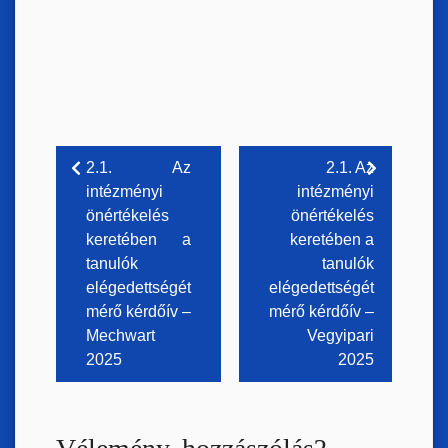
Bejegyzés
2.1. Az
2.1. Az
intézményi
intézményi
navigáció
önértékelés
önértékelés
keretében a
keretében a
tanulók
tanulók
elégedettségét
elégedettségét
mérő kérdőív –
mérő kérdőív –
Mechwart
Vegyipari
2025
2025