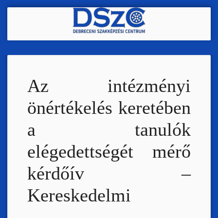
Ugrás
a
tartalomra
Az intézményi
önértékelés keretében
a tanulók
elégedettségét mérő
kérdőív –
Kereskedelmi