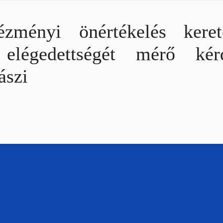
ézményi önértékelés kere
 elégedettségét mérő ké
ászi