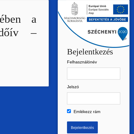
tében a
rdőív –
Bejelentkezés
Felhasználónév
Jelszó
Emlékezz rám