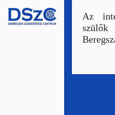
Ugrás
a
Az int
tartalomra
szülők
Beregsz