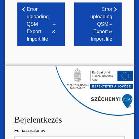
Bejegyzés
Error
Error
uploading
uploading
navigáció
QSM –
QSM –
Export &
Export &
Import file
Import file
Bejelentkezés
Felhasználónév