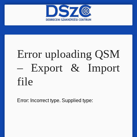
Ugrás
a
tartalomra
Error uploading QSM
– Export & Import
file
Error: Incorrect type. Supplied type: