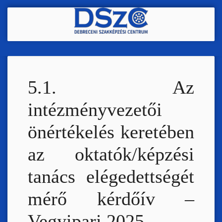
Ugrás
a
tartalomra
5.1. Az
intézményvezetői
önértékelés keretében
az oktatók/képzési
tanács elégedettségét
mérő kérdőív –
Vegyipari 2025