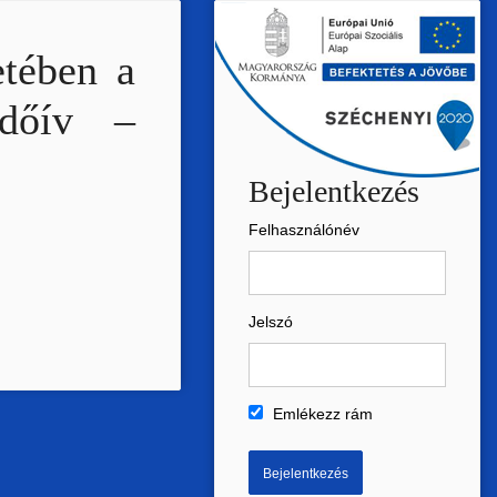
etében a
rdőív –
Bejelentkezés
Felhasználónév
Jelszó
Emlékezz rám