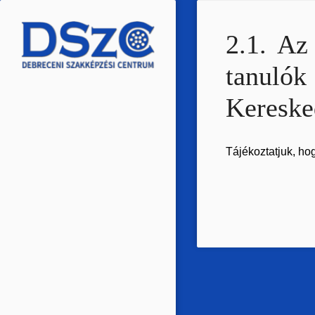
Ugrás
a
2.1. Az
tartalomra
tanuló
Kereske
Tájékoztatjuk, hog